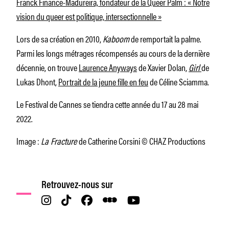
Franck Finance-Madureira, fondateur de la Queer Palm : « Notre
vision du queer est politique, intersectionnelle »
Lors de sa création en 2010,
Kaboom
de remportait la palme.
Parmi les longs métrages récompensés au cours de la dernière
décennie, on trouve
Laurence Anyways
de Xavier Dolan,
Girl
de
Lukas Dhont,
Portrait de la jeune fille en feu
de Céline Sciamma.
Le Festival de Cannes se tiendra cette année du 17 au 28 mai
2022.
Image :
La Fracture
de Catherine Corsini © CHAZ Productions
Retrouvez-nous sur