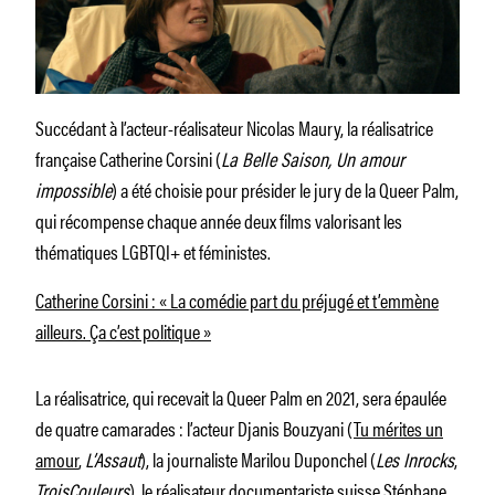
Succédant à l’acteur-réalisateur Nicolas Maury, la réalisatrice
française Catherine Corsini (
La Belle Saison, Un amour
impossible
) a été choisie pour présider le jury de la Queer Palm,
qui récompense chaque année deux films valorisant les
thématiques LGBTQI+ et féministes.
Catherine Corsini : « La comédie part du préjugé et t’emmène
ailleurs. Ça c’est politique »
La réalisatrice, qui recevait la Queer Palm en 2021, sera épaulée
de quatre camarades : l’acteur Djanis Bouzyani (
Tu mérites un
amour
,
L’Assaut
), la journaliste Marilou Duponchel (
Les Inrocks
,
TroisCouleurs
), le réalisateur documentariste suisse
Stéphane