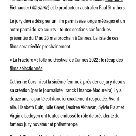
Riethauser (
Madame
)
et le producteur australien Paul Struthers.
Le jury devra désigner un film parmi seize longs métrages et un
autre parmi douze courts – toutes sections confondues –
présentés du 17 au 28 mai prochain à Cannes. La liste de ces
films sera révélée prochainement.
« La Fracture » : folle nuit
Festival de Cannes 2022 : le récap des
films sélectionnés
Catherine Corsini est la sixième femme à présider ce jury depuis
sa création (par le journaliste Franck Finance-Madureira) il y a
douze ans, la parité est donc ici exactement respectée. Avant
elle, Elisabeth Quin, Julie Gayet, Desiree Akhavan, Sylvie Pialat et
Virginie Ledoyen ont toutes endossé le rôle de présidente du
fameux jury novateur et philanthrope.