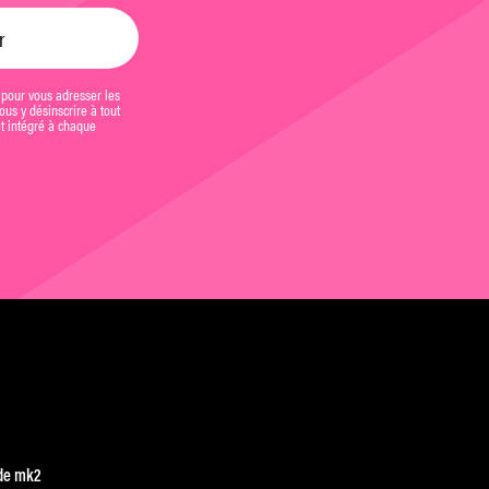
 pour vous adresser les
us y désinscrire à tout
et intégré à chaque
de mk2