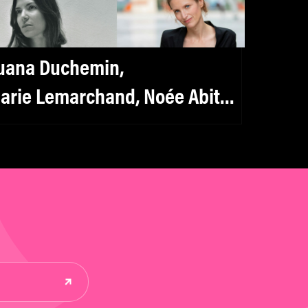
uana Duchemin,
arie Lemarchand, Noée Abita
t Louise Orry-Diquero : « La
oncurrence entre actrices est
n mensonge créé par les
ominants. »