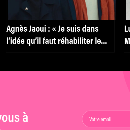
Agnès Jaoui : « Je suis dans
L
l’idée qu’il faut réhabiliter le
M
féminin, y compris pour les
e
hommes »
c
u
d
vous à