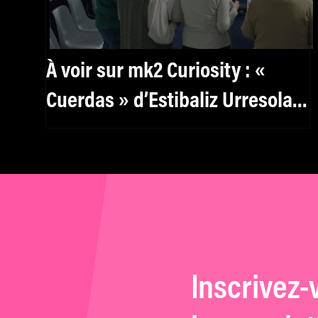
À voir sur mk2 Curiosity : «
Cuerdas » d’Estibaliz Urresola
Solaguren, insoluble dilemme
Inscrivez-