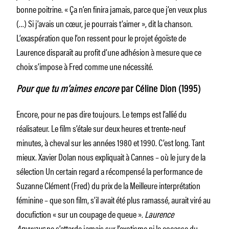
bonne poitrine. « Ça n’en finira jamais, parce que j’en veux plus
(…) Si j’avais un cœur, je pourrais t’aimer », dit la chanson.
L’exaspération que l’on ressent pour le projet égoïste de
Laurence disparaît au profit d’une adhésion à mesure que ce
choix s’impose à Fred comme une nécessité.
Pour que tu m’aimes encore
par Céline Dion (1995)
Encore, pour ne pas dire toujours. Le temps est l’allié du
réalisateur. Le film s’étale sur deux heures et trente-neuf
minutes, à cheval sur les années 1980 et 1990. C’est long. Tant
mieux. Xavier Dolan nous expliquait à Cannes – où le jury de la
sélection Un certain regard a récompensé la performance de
Suzanne Clément (Fred) du prix de la Meilleure interprétation
féminine – que son film, s’il avait été plus ramassé, aurait viré au
docufiction « sur un coupage de queue ».
Laurence
Anyways
ne s’attarde jamais sur l’exotisme ni le cocasse du