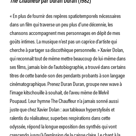
The Chauffeur
par Duran Duran (1982)
« En plus de fournir des repères spatiotemporels nécessaires
dans un film qui traverse un peu plus d’une décennie, les
chansons accompagnent mes personnages en dépit de mes
goûts intimes. La musique n’est pas un caprice d’artiste qui
cherche à partager sa discothèque personnelle. » Xavier Dolan,
qui reconnaît tout de même mettre beaucoup de lui-même dans
ses films, jamais loin de l’autobiographie, a trouvé dans certains
titres de cette bande-son des pendants probants à son langage
cinématographique. Prenez Duran Duran, groupe new wave à
l’image kitschouille à souhait, de l’aveu même de Melvil
Poupaud. Leur hymne The Chauffeur n’a jamais sonné aussi
juste que chez Xavier Dolan : aux tableaux hyperstylisés et
ralentis du réalisateur, superbes respirations dans cette
odyssée, répond la longue exposition des synthés qui vont
crescendo jusqu’à l’explosion de la caisse claire. Le chant à la