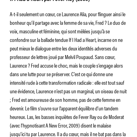
A-t-il seulement un cœur, ce Laurence Alia, pour flinguer ainsi le
bonheur qu’il partage avec la femme de sa vie, Fred ? Le duo de
voix, masculine et féminine, qui sont mêlées jusqu’à se
confondre sur la ballade tendue If I Had a Heart, incarne on ne
peut mieux le dialogue entre les deux identités adverses du
professeur de lettres joué par Melvil Poupaud. Sans cœur,
Laurence ? Fred accuse le choc, mais le couple s’engage alors
dans une lutte pour se préserver. C’est ce qui donne une
intensité rude à cette transformation radicale : elle est tout sauf
une évidence, Laurence n’est pas un marginal, un oiseau de nuit
; Fred est amoureuse de son homme, pas de cette femme en
devenir. Le film s’ouvre sur l’apparent équilibre d’un tandem
heureux. Las, les basses inquiètes de Fever Ray ou de Moderat
(avec l’hypnotisant A New Error, 2009) disent le malaise
jusqu’ici tu par Laurence. Il a du cœur, mais il ne bat pas dans la