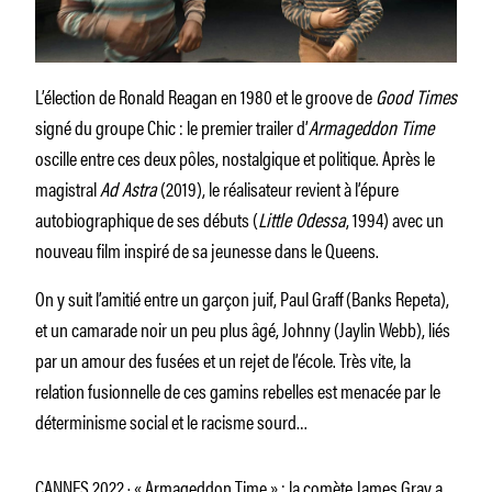
L’élection de Ronald Reagan en 1980 et le groove de
Good Times
signé du groupe Chic : le premier trailer d’
Armageddon Time
oscille entre ces deux pôles, nostalgique et politique. Après le
magistral
Ad Astra
(2019), le réalisateur revient à l’épure
autobiographique de ses débuts (
Little Odessa
, 1994) avec un
nouveau film inspiré de sa jeunesse dans le Queens.
On y suit l’amitié entre un garçon juif, Paul Graff (Banks Repeta),
et un camarade noir un peu plus âgé, Johnny (Jaylin Webb), liés
par un amour des fusées et un rejet de l’école. Très vite, la
relation fusionnelle de ces gamins rebelles est menacée par le
déterminisme social et le racisme sourd…
CANNES 2022 · « Armageddon Time » : la comète James Gray a