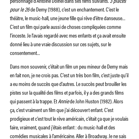
personnage d’Antoine Doinel dans ses films suivants.
3 places
pour le 26
de Demy (1988), c’est un enchantement. C’est le
théâtre, le music-hall, une jeune fille qui rêve d’être danseuse…
C’est un film qui parle aussi de choses compliquées comme
l’inceste. Je l’avais regardé avec mes enfants et ça avait ensuite
donné lieu à une vraie discussion sur ces sujets, sur le
consentement…
Dans mon souvenir, c’était un film un peu mineur de Demy mais
en fait non, je ne crois pas. C’est un très bon film, c’est juste qu’il
a eu moins de succès que d’autres. Le succès peut brouiller les
pistes sur la qualité des films et parfois, il y a des grands films
qui passent à la trappe. Et
Annie
de John Huston (1982). Alors
ça, c’est vraiment un film que j’ai découvert enfant. C’est
prodigieux et c’est tout le rêve américain, c’était ça que je voulais
faire, vraiment, quand j’étais enfant : du music-hall et des
comédies musicales à l’américaine. Aller à Broadway. Je ne sais