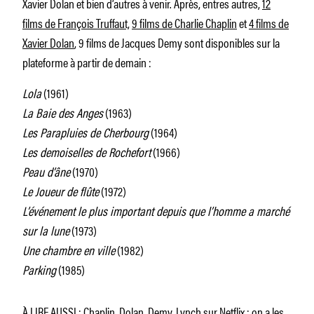
Xavier Dolan et bien d’autres à venir. Après, entres autres,
12
films de François Truffaut,
9 films de Charlie Chaplin
et
4 films de
Xavier Dolan
, 9 films de Jacques Demy sont disponibles sur la
plateforme à partir de demain :
Lola
(1961)
La Baie des Anges
(1963)
Les Parapluies de Cherbourg
(1964)
Les demoiselles de Rochefort
(1966)
Peau d’âne
(1970)
Le Joueur de flûte
(1972)
L’événement le plus important depuis que l’homme a marché
sur la lune
(1973)
Une chambre en ville
(1982)
Parking
(1985)
À LIRE AUSSI : Chaplin, Dolan, Demy, Lynch sur Netflix : on a les