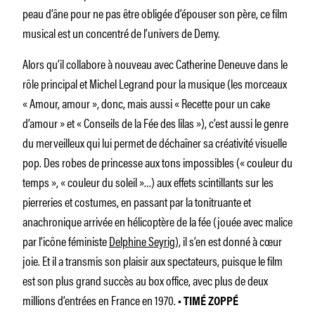
peau d’âne pour ne pas être obligée d’épouser son père, ce film
musical est un concentré de l’univers de Demy.
Alors qu’il collabore à nouveau avec Catherine Deneuve dans le
rôle principal et Michel Legrand pour la musique (les morceaux
« Amour, amour », donc, mais aussi « Recette pour un cake
d’amour » et « Conseils de la Fée des lilas »), c’est aussi le genre
du merveilleux qui lui permet de déchaîner sa créativité visuelle
pop. Des robes de princesse aux tons impossibles (« couleur du
temps », « couleur du soleil »…) aux effets scintillants sur les
pierreries et costumes, en passant par la tonitruante et
anachronique arrivée en hélicoptère de la fée (jouée avec malice
par l’icône féministe
Delphine Seyrig
), il s’en est donné à cœur
joie. Et il a transmis son plaisir aux spectateurs, puisque le film
est son plus grand succès au box office, avec plus de deux
millions d’entrées en France en 1970.
• TIMÉ ZOPPÉ