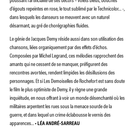
d’égouts repeintes en rose, le tout sublimé par le Technicolor… -,
dans lesquels les danseurs se meuvent avec un naturel
désarmant, au gré de chorégraphies fluides.
Le génie de Jacques Demy réside aussi dans son utilisation des
chansons, liées organiquement par des effets d’échos.
Composées par Michel Legrand, ces mélodies rapprochent des
amants qui ne cessent de se manquer, préfigurent des
rencontres avortées, rendent limpides les désillusions des
personnages. Et si
Les Demoiselles de Rochefort
est sans doute
le film le plus optimiste de Demy, il y règne une grande
inquiétude, en nous offrant à voir un monde désenchanté où les
militaires arpentent les rues sous la menace sourde de la
guerre, et dans lequel un crime éclabousse le vernis des
apparences…
• LÉA ANDRÉ-SARREAU