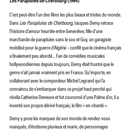
Les Parapluies de Cherbourg
(1964)
C’est peut-être l’un des films les plus beaux et tristes du monde.
Dans
Les Parapluies de Cherbourg
, Jacques Demy retrace
l’histoire d’amour heurtée entre Geneviève, fille d’une
marchande de parapluies sans le sou et Guy, un garagiste
mobilisé pour la guerre d’Algérie – conflit que le cinéma français
a finalement peu abordé… Fan de comédies musicales
hollywoodiennes depuis toujours, Demy était frustré que le
genre n’ait jamais vraiment pris en France. Qu’importe, en
collaborant avec le compositeur Michel Legrand qui l’a
convaincu de s’embarquer dans ce projet haut perché qui
révéla Catherine Deneuve et fut couronné d’une Palme d’or, il a
inventé son propre dérivé français, le film « en-chanté ».
Demy y pose les marques de son monde de rendez-vous
manqués, d’érotisme pluvieux et marin, de personnages