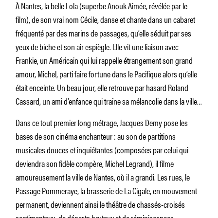
À Nantes, la belle Lola (superbe Anouk Aimée, révélée par le
film), de son vrai nom Cécile, danse et chante dans un cabaret
fréquenté par des marins de passages, qu’elle séduit par ses
yeux de biche et son air espiègle. Elle vit une liaison avec
Frankie, un Américain qui lui rappelle étrangement son grand
amour, Michel, parti faire fortune dans le Pacifique alors qu’elle
était enceinte. Un beau jour, elle retrouve par hasard Roland
Cassard, un ami d’enfance qui traîne sa mélancolie dans la ville…
Dans ce tout premier long métrage, Jacques Demy pose les
bases de son cinéma enchanteur : au son de partitions
musicales douces et inquiétantes (composées par celui qui
deviendra son fidèle compère, Michel Legrand), il filme
amoureusement la ville de Nantes, où il a grandi. Les rues, le
Passage Pommeraye, la brasserie de La Cigale, en mouvement
permanent, deviennent ainsi le théâtre de chassés-croisés
sentimentaux, de départs brutaux et de réminiscences