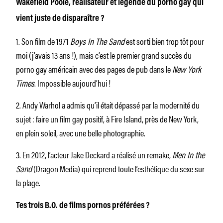
Wakefield Poole, réalisateur et légende du porno gay qui
vient juste de disparaître ?
1. Son film de 1971
Boys In The Sand
est sorti bien trop tôt pour
moi (j’avais 13 ans !), mais c’est le premier grand succès du
porno gay américain avec des pages de pub dans le
New York
Times
. Impossible aujourd’hui !
2. Andy Warhol a admis qu’il était dépassé par la modernité du
sujet : faire un film gay positif, à Fire Island, près de New York,
en plein soleil, avec une belle photographie.
3. En 2012, l’acteur Jake Deckard a réalisé un remake,
Men In the
Sand
(Dragon Media) qui reprend toute l’esthétique du sexe sur
la plage.
Tes trois B.O. de films pornos préférées ?