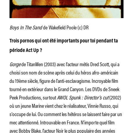
Boys In The Sand
de
Wakefield Poole (c) DR
Trois pornos qui ont été importants pour toi pendant ta
période Act Up ?
Gorge
de TitanMen (2003) avec l’acteur métis Dred Scott, qui a
choisi son nom de scène après celui du héros afro-américain
du 19ème siècle, figure de l’anti-esclavagisme. Incroyable film
tourné en extérieur dans le Grand Canyon. Les DVDs de Sneek
Peek Productions, surtout
AWOL Spunk : Director’s cut
(2002)
où un jeune Marine vient chez le réalisateur, Vinnie Russo, qui
s’occupe de lui. Ou comment les hétéros se laissent faire par un
mec attentionné. Introuvable en France. N’importe quel film
avec Bobby Blake, l’acteur Noir le plus populaire des années