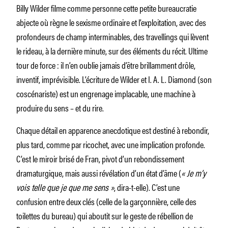
Billy Wilder filme comme personne cette petite bureaucratie
abjecte où règne le sexisme ordinaire et l’exploitation, avec des
profondeurs de champ interminables, des travellings qui lèvent
le rideau, à la dernière minute, sur des éléments du récit. Ultime
tour de force : il n’en oublie jamais d’être brillamment drôle,
inventif, imprévisible. L’écriture de Wilder et I. A. L. Diamond (son
coscénariste) est un engrenage implacable, une machine à
produire du sens – et du rire.
Chaque détail en apparence anecdotique est destiné à rebondir,
plus tard, comme par ricochet, avec une implication profonde.
C’est le miroir brisé de Fran, pivot d’un rebondissement
dramaturgique, mais aussi révélation d’un état d’âme (
« Je m’y
vois telle que je que me sens »
, dira-t-elle). C’est une
confusion entre deux clés (celle de la garçonnière, celle des
toilettes du bureau) qui aboutit sur le geste de rébellion de