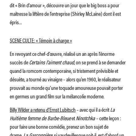
dit « Brin d’amour », découvre un jour que le big boss a pour
maîtresse la liftière de l’entreprise (Shirley McLaine) dont il est
épris…
SCENE CULTE: « Témoin à charge »
En revoyant ce chef-d’œuvre, réalisé un an après l’énorme
succès de
Certains l’aiment chaud
, on se prend à se demander
quand la romcom contemporaine, si tristement prévisible et
désuète, a tourné au vinaigre – alors qu’en 1960, le réalisateur
prouvait au monde qu’une toquade amoureuse pouvait porter
en germes un grand film sur la mélancolie moderne.
Billy Wilder a retenu d’Ernst Lubitsch
– avec qui il a écrit
La
Huitième femme de Barbe-Bleue
et
Ninotchka
– cette leçon :
pour faire une bonne comédie, prenez un bon sujet de
drame.
La Garçonnière
, si vaudevillesque soit-il, est d’abord un