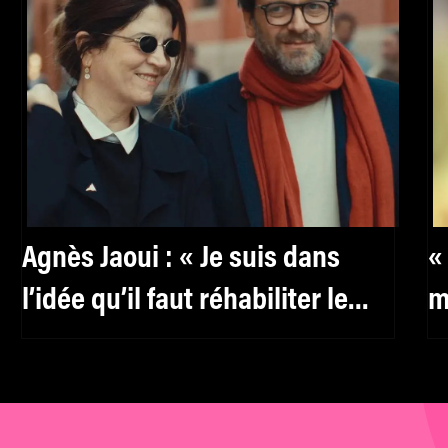
Agnès Jaoui : « Je suis dans
«
l’idée qu’il faut réhabiliter le
m
féminin, y compris pour les
n
hommes »
D
e