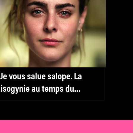
 Je vous salue salope. La
isogynie au temps du
umérique » de Léa Clermont-
ion et Guylaine Maroist :
nrayer l’impunité