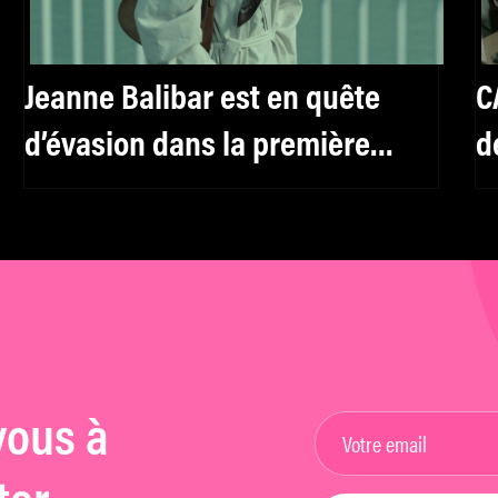
Jeanne Balibar est en quête
C
d’évasion dans la première
d
bande annonce de « Laissez-
p
moi » de Maxime Rappaz
vous à