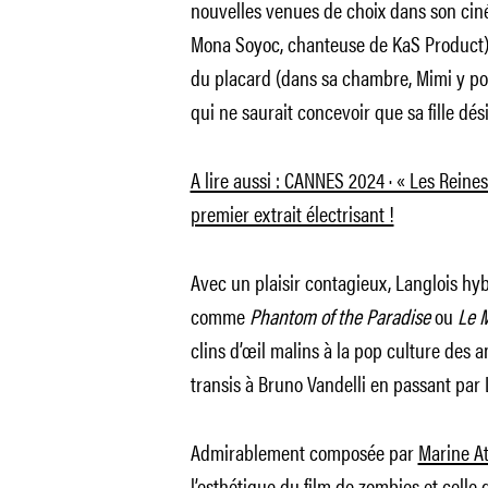
nouvelles venues de choix dans son ci
Mona Soyoc, chanteuse de KaS Product)
du placard (dans sa chambre, Mimi y pou
qui ne saurait concevoir que sa fille dé
A lire aussi : CANNES 2024 · « Les Reines
premier extrait électrisant !
Avec un plaisir contagieux, Langlois hyb
comme
Phantom of the Paradise
ou
Le 
clins d’œil malins à la pop culture des 
transis à Bruno Vandelli en passant par L
Admirablement composée par
Marine At
l’esthétique du film de zombies et cell