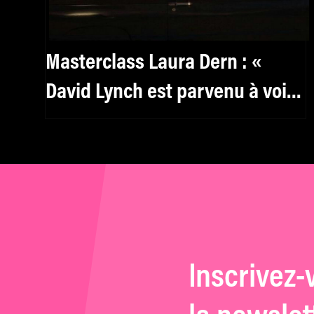
Masterclass Laura Dern : «
David Lynch est parvenu à voir
toutes les femmes en moi, à
saisir mon humanité dans ses
nombreux mouvements »
Inscrivez-