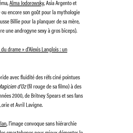
néma,
Alma Jodorowsky
, Asia Argento et
 ou encore son goût pour la mythologie
sse Billie pour la planquer de sa mère,
sire une androgyne sexy à gros biceps).
 du drame » d’Alexis Langlois : un
ride avec fluidité des réfs ciné pointues
Magicien d’Oz
(fil rouge de sa filmo) à des
années 2000, de Britney Spears et ses fans
orie et Avril Lavigne.
lan
, l’image convoque sans hiérarchie
e des smartphones pour mieux démonter le