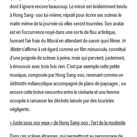
dont il ignore encore beaucoup. Le miroir est évidemment tendu
à Hong Sang- soo lui-même, réputé pour écrire ses scènes le
matin même de la journée où elles seront tournées. Son avatar
est en l’occurrence noyé dans une sorte de flou artistique,
humant l’air frais du littoral en attendant de savoir quoi filmer.
In
Water
s’affirme à cet égard comme un film minuscule, constitué
d’une poignée de scènes à peine, mais qui parvient, justement,
à émouvoir avec trois fois rien. C’est par exemple cette petite
musique, composée par Hong Sang-soo, revenant comme un
leitmotiv
mélancolique accompagné de plans de paysages ; ou
encore cette brève rencontre entre le cinéaste et une femme
occupée à ramasser les déchets laissés par des touristes
négligents.
« Juste sous vos yeux » de Hong Sang-soo : l’art de la modestie
Dans ces scènes étranges, qui permettront au personnage de