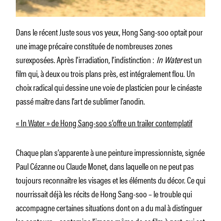
Dans le récent Juste sous vos yeux, Hong Sang-soo optait pour
une image précaire constituée de nombreuses zones
surexposées. Après l’irradiation, l’indistinction :
In Water
est un
film qui, à deux ou trois plans près, est intégralement flou. Un
choix radical qui dessine une voie de plasticien pour le cinéaste
passé maître dans l’art de sublimer l’anodin.
« In Water » de Hong Sang-soo s’offre un trailer contemplatif
Chaque plan s’apparente à une peinture impressionniste, signée
Paul Cézanne ou Claude Monet, dans laquelle on ne peut pas
toujours reconnaître les visages et les éléments du décor. Ce qui
nourrissait déjà les récits de Hong Sang-soo – le trouble qui
accompagne certaines situations dont on a du mal à distinguer
les contours – contamine l’image même de ce film à part, qui est