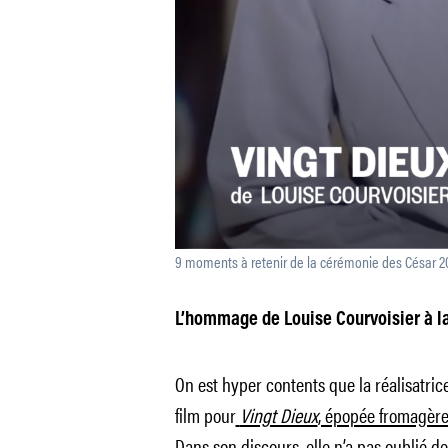
9 moments à retenir de la cérémonie des César 2
L’hommage de Louise Courvoisier à la
On est hyper contents que la réalisatric
film pour
Vingt Dieux
, épopée fromagère
Dans son discours, elle n’a pas oublié