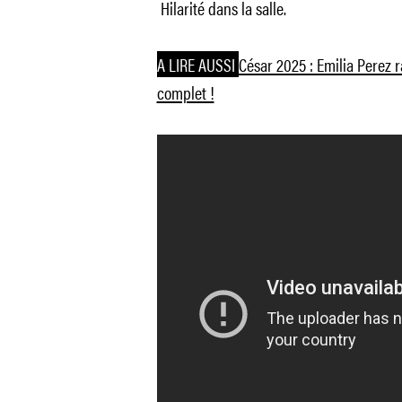
Hilarité dans la salle.
A LIRE AUSSI
César 2025 : Emilia Perez r
complet !