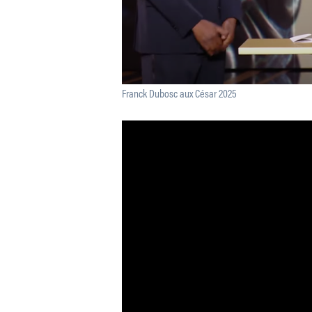
Franck Dubosc aux César 2025