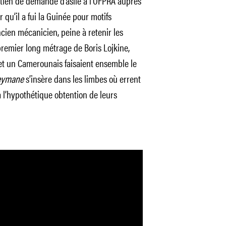
etien de demande d’asile à l’OFPRA auprès
 qu’il a fui la Guinée pour motifs
cien mécanicien, peine à retenir les
emier long métrage de Boris Lojkine,
et un Camerounais faisaient ensemble le
leymane
s’insère dans les limbes où errent
à l’hypothétique obtention de leurs