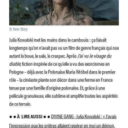
© New Story
Julia Kowalski met les mains dans le cambouis : ça faisait
longtemps qu’on n’avait pas vu un film de genre français qui ose
autant la boue, le sale, le craspec. Après
J’ai vu le visage du
diable
, fiction inspirée de ce qu’elle a vu des exorcismes en
Pologne – déjà avec la Polonaise Maria Wróbel dans le premier
rôle – la cinéaste plante son décor dans une ferme en France
tenue par une famille d’origine polonaise. Et, grâce à une
pellicule granuleuse, elle sublime et amplifie toutes les aspérités
de ce terrain.
DIVINE GANG · Julia Kowalski : « J’avais
● ● À
LIRE AUSSI ● ●
l’impression que les prêtres allaient repérer en moi un démon,