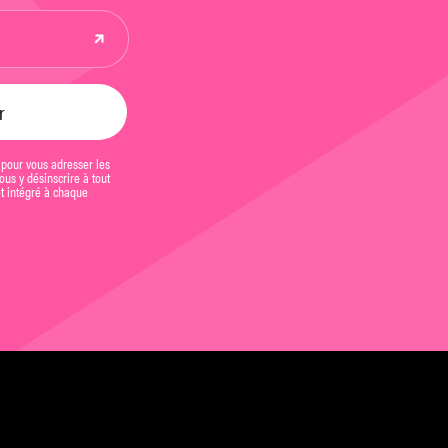
 pour vous adresser les
us y désinscrire à tout
et intégré à chaque