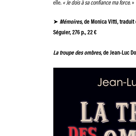
elle
. « Je dois à sa confiance ma force
. »
➤
Mémoires
, de Monica Vitti, traduit
Séguier, 276 p., 22 €
La troupe des ombres
, de Jean-Luc D