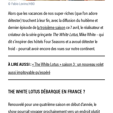
© Fabio Lovino/HBO
Alors que les vacances de nos super-riches (que l’on adore
détester) touchent à leur fin, avec la diffusion du huitième et
dernier épisode de
la troisième saison
ce 7 avril, le réalisateur et
créateur de la série grinçante
The White Lotus
, Mike White – qui
dit s’inspirer des hôtels Four Seasons et a avoué détester le
froid – pourrait avoir encore des vues sur notre continent.
« The White Lotus » saison 3 : un nouveau volet
À LIRE AUSSI :
aussi impitoyable qu’espéré
THE WHITE LOTUS DÉBARQUE EN FRANCE ?
Renouvelé pour une quatrième saison en début d’année, le
show pourrait voyager prochainement vers un endroit plutôt