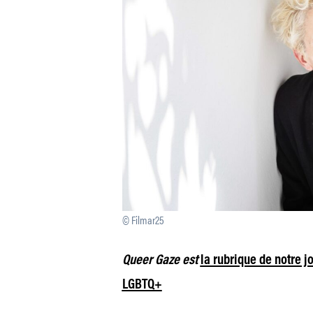
© Filmar25
Queer Gaze est
la rubrique de notre 
LGBTQ+