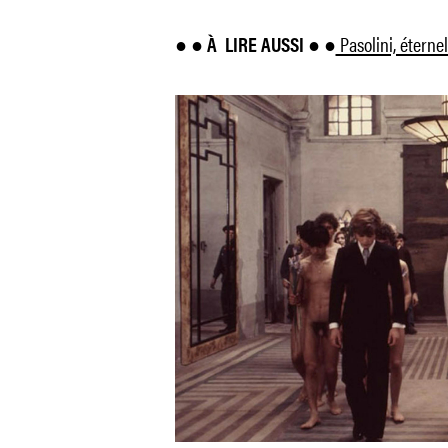
Pasolini, étern
● ● À
LIRE AUSSI ● ●