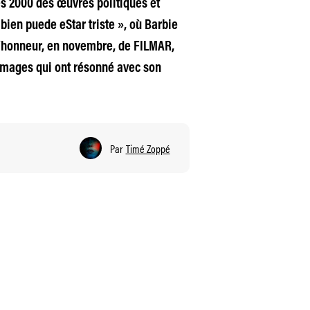
s 2000 des œuvres politiques et
en puede eStar triste », où Barbie
d’honneur, en novembre, de FILMAR,
 images qui ont résonné avec son
Par
Timé Zoppé