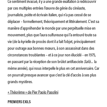
Ce sentiment évacué, il y a une grande exaltation à redécouvrir
par ces multiples entrées l’œuvre de génie du cinéaste,
journaliste, poète et écrivain italien, qui n’a pas cessé de se
déplacer – formellement, théoriquement et littéralement. C’est sa
manière d’appréhender le monde par une perpétuelle mise en
mouvement, plus que l’aura sulfureuse qui l’a entouré toute sa
vie (de la kyrielle de procès dont il a fait l’objet, principalement
pour outrage aux bonnes mœurs, à son assassinat dans des
circonstances troublantes – et à ce jour non élucidé – en 1975,
en passant par la réception de son brûlot antifasciste
Salò…
la
même année), qui nous interpelle le plus en cet anniversaire. Car
on pourrait presque avancer que c’est la clé d’accès à ses plus
grands mystères.
« Théorème » de Pier Paolo Pasolini
PREMIERS EXILS