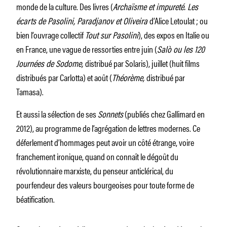
monde de la culture. Des livres (
Archaïsme et impureté. Les
écarts de Pasolini, Paradjanov et Oliveira
d’Alice Letoulat ; ou
bien l’ouvrage collectif
Tout sur Pasolini
), des expos en Italie ou
en France, une vague de ressorties entre juin (
Salò ou les 120
Journées de Sodome,
distribué par Solaris), juillet (huit films
distribués par Carlotta) et août (
Théorème,
distribué par
Tamasa).
Et aussi la sélection de ses
Sonnets
(publiés chez Gallimard en
2012), au programme de l’agrégation de lettres modernes. Ce
déferlement d’hommages peut avoir un côté étrange, voire
franchement ironique, quand on connaît le dégoût du
révolutionnaire marxiste, du penseur anticlérical, du
pourfendeur des valeurs bourgeoises pour toute forme de
béatification.