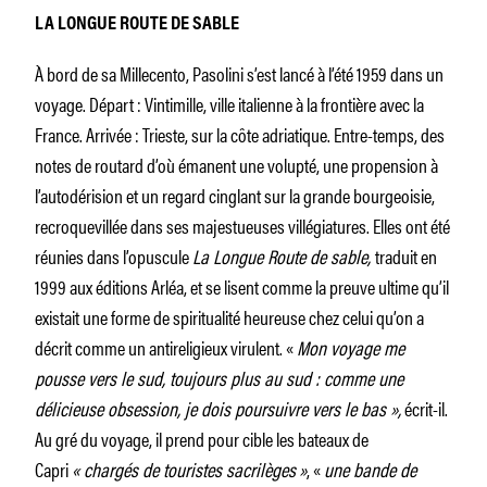
LA LONGUE ROUTE DE SABLE
À bord de sa Millecento, Pasolini s’est lancé à l’été 1959 dans un
voyage. Départ : Vintimille, ville italienne à la frontière avec la
France. Arrivée : Trieste, sur la côte adriatique. Entre-temps, des
notes de routard d’où émanent une volupté, une propension à
l’autodérision et un regard cinglant sur la grande bourgeoisie,
recroquevillée dans ses majestueuses villégiatures. Elles ont été
réunies dans l’opuscule
La Longue Route de sable,
traduit en
1999 aux éditions Arléa, et se lisent comme la preuve ultime qu’il
existait une forme de spiritualité heureuse chez celui qu’on a
décrit comme un antireligieux virulent. «
Mon voyage me
pousse vers le sud, toujours plus au sud : comme une
délicieuse obsession, je dois poursuivre vers le bas »,
écrit-il.
Au gré du voyage, il prend pour cible les bateaux de
Capri
« chargés de touristes sacrilèges
»
, «
une bande de