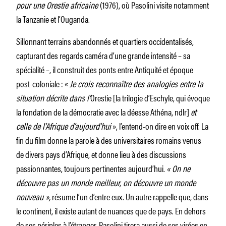
pour une Orestie africaine
(1976), où Pasolini visite notamment
la Tanzanie et l’Ouganda.
Sillonnant terrains abandonnés et quartiers occidentalisés,
capturant des regards caméra d’une grande intensité – sa
spécialité –, il construit des ponts entre Antiquité et époque
post-coloniale : «
Je crois reconnaître des analogies entre la
situation décrite dans l’
Orestie [la trilogie d’Eschyle, qui évoque
la fondation de la démocratie avec la déesse Athéna, ndlr]
et
celle de l’Afrique d’aujourd’hui
», l’entend-on dire en voix off. La
fin du film donne la parole à des universitaires romains venus
de divers pays d’Afrique, et donne lieu à des discussions
passionnantes, toujours pertinentes aujourd’hui.
« On ne
découvre pas un monde meilleur, on découvre un monde
nouveau »,
résume l’un d’entre eux. Un autre rappelle que, dans
le continent, il existe autant de nuances que de pays. En dehors
de ses périples à l’étranger, Pasolini tirera aussi de ses virées en