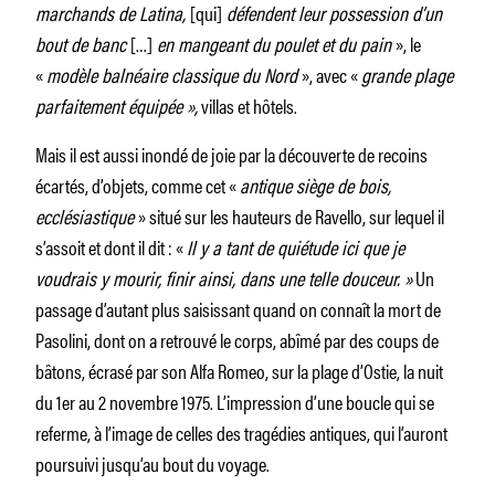
marchands de Latina,
[qui]
défendent leur possession d’un
bout de banc
[…]
en mangeant du poulet et du pain
», le
«
modèle balnéaire classique du Nord
», avec «
grande plage
parfaitement équipée »,
villas et hôtels.
Mais il est aussi inondé de joie par la découverte de recoins
écartés, d’objets, comme cet «
antique siège de bois,
ecclésiastique
» situé sur les hauteurs de Ravello, sur lequel il
s’assoit et dont il dit : «
Il y a tant de quiétude ici que je
voudrais y mourir, finir ainsi, dans une telle douceur. »
Un
passage d’autant plus saisissant quand on connaît la mort de
Pasolini, dont on a retrouvé le corps, abîmé par des coups de
bâtons, écrasé par son Alfa Romeo, sur la plage d’Ostie, la nuit
du 1er au 2 novembre 1975. L’impression d’une boucle qui se
referme, à l’image de celles des tragédies antiques, qui l’auront
poursuivi jusqu’au bout du voyage.