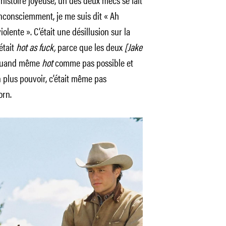
inconsciemment, je me suis dit « Ah
olente ». C’était une désillusion sur la
était
hot as fuck,
parce que les deux
[Jake
quand même
hot
comme pas possible et
n plus pouvoir, c’était même pas
orn.