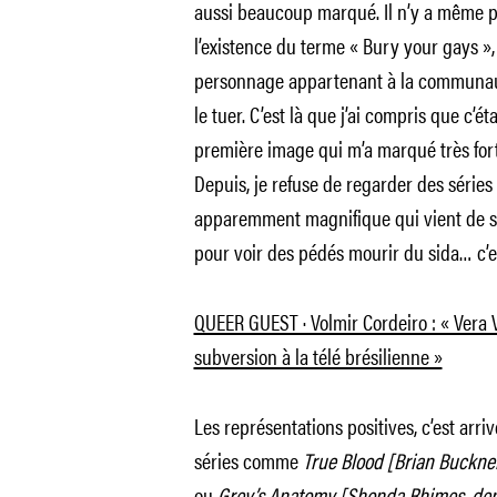
aussi beaucoup marqué. Il n’y a même pa
l’existence du terme « Bury your gays »,
personnage appartenant à la communaut
le tuer. C’est là que j’ai compris que c’ét
première image qui m’a marqué très for
Depuis, je refuse de regarder des séries
apparemment magnifique qui vient de so
pour voir des pédés mourir du sida… c’es
QUEER GUEST · Volmir Cordeiro : « Vera V
subversion à la télé brésilienne »
Les représentations positives, c’est arri
séries comme
True Blood
[Brian Buckner
ou
Grey’s Anatomy [Shonda Rhimes, dep