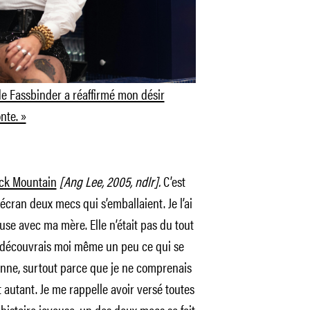
de Fassbinder a réaffirmé mon désir
nte. »
ck Mountain
[Ang Lee, 2005, ndlr].
C’est
écran deux mecs qui s’emballaient. Je l’ai
use avec ma mère. Elle n’était pas du tout
 découvrais moi même un peu ce qui se
sonne, surtout parce que je ne comprenais
utant. Je me rappelle avoir versé toutes
histoire joyeuse, un des deux mecs se fait