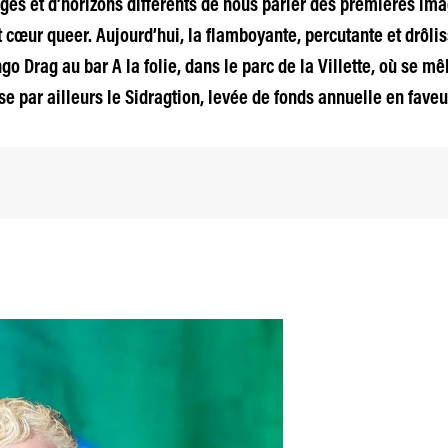
ges et d’horizons différents de nous parler des premières ima
etit cœur queer. Aujourd’hui, la flamboyante, percutante et drô
 Drag au bar A la folie, dans le parc de la Villette, où se mêl
e par ailleurs le Sidragtion, levée de fonds annuelle en faveu