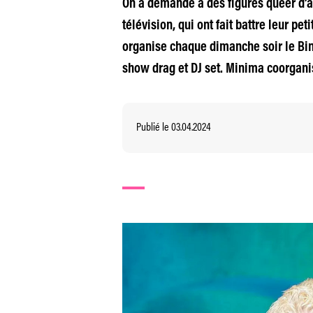
On a demandé à des figures queer d’â
télévision, qui ont fait battre leur p
organise chaque dimanche soir le Bingo
show drag et DJ set. Minima coorganis
Publié le 03.04.2024