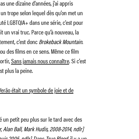
s une dizaine d’années, j’ai appris
 un trope selon lequel dès qu’on met un
é LGBTQIA+ dans une série, c’est pour
ait un vrai truc. Parce qu’à nouveau, la
tement, c’est donc
Brokeback Mountain
.
 ou des films en ce sens. Même ce film
rtir,
Sans jamais nous connaître
. Si c’est
t plus la peine.
erão était un symbole de joie et de
vé un petit peu plus sur le tard avec des
, Alan Ball, Mark Hudis, 2008-2014, ndlr]
uis 2005, ndlr]
. Dans
True Blood,
il y a un