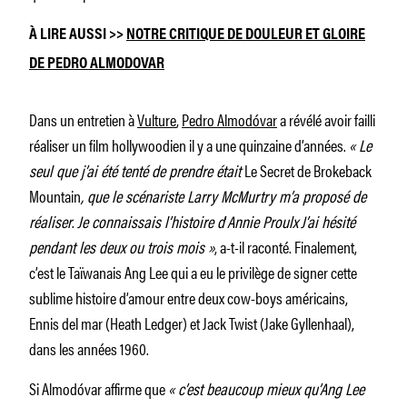
À LIRE AUSSI >>
NOTRE CRITIQUE DE
DOULEUR ET GLOIRE
DE PEDRO ALMODOVAR
Dans un entretien à
Vulture
,
Pedro Almodóvar
a révélé avoir failli
réaliser un film hollywoodien il y a une quinzaine d’années.
« Le
seul que j’ai été tenté de prendre était
Le Secret de Brokeback
Mountain
, que le scénariste Larry McMurtry m’a proposé de
réaliser
.
Je connaissais l’histoire d
‘
Annie Proulx
J’ai hésité
pendant les deux ou trois mois »
, a-t-il raconté. Finalement,
c’est le Taïwanais Ang Lee qui a eu le privilège de signer cette
sublime histoire d’amour entre deux cow-boys américains,
Ennis del mar (Heath Ledger) et Jack Twist (Jake Gyllenhaal),
dans les années 1960.
Si Almodóvar affirme que
« c’est beaucoup mieux qu’Ang Lee