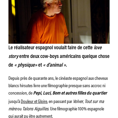
Le réalisateur espagnol voulait faire de cette
love
story
entre deux cow-boys américains quelque chose
de
« physique»
et
« d’animal »
.
Depuis près de quarante ans, le cinéaste espagnol aux cheveux
blancs hirsutes livre une filmographie presque sans accroc ni
concession, de
Pepi, Luci, Bom et autres filles du quartier
jusqu’à
Douleur et Gloire
, en passant par
Volver
,
Tout sur ma
mère
ou
Talons Aiguilles
. Une filmographie 100% espagnole
qui aurait pu être autrement.