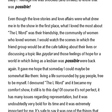
was
possible!
Even though the love stories and love affairs were what drew
me in to the show in the first place, what I loved the most about
“The L Word” was their friendship, the community of women
who loved women. I would watch the scenes in which the
friend group would be at the cafe talking about their lives or
discussing a topic like
gaydar
and those feelings of hope for a
world in which living as a lesbian was
were back
possible
again. It gave me hope that someday I could maybe be
somewhat like them: living a life surrounded by gay people, free
to be myself. I devoured “The L Word” and it became my
comfort show, it still is to this day! Of course it’s not perfect, it
has many issues regarding representation, but it was
undoubtedly very bold for its time and it was extremely
important for me. It’s safe to say it was one of the things that