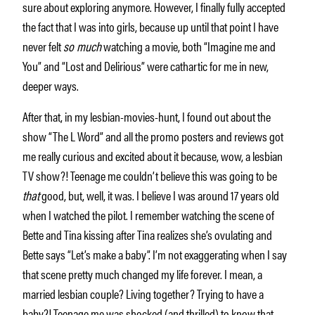
sure about exploring anymore. However, I finally fully accepted
the fact that I was into girls, because up until that point I have
never felt
so much
watching a movie, both “Imagine me and
You” and “Lost and Delirious” were cathartic for me in new,
deeper ways.
After that, in my lesbian-movies-hunt, I found out about the
show “The L Word” and all the promo posters and reviews got
me really curious and excited about it because, wow, a lesbian
TV show?! Teenage me couldn’t believe this was going to be
that
good, but, well, it was. I believe I was around 17 years old
when I watched the pilot. I remember watching the scene of
Bette and Tina kissing after Tina realizes she’s ovulating and
Bette says “Let’s make a baby”. I’m not exaggerating when I say
that scene pretty much changed my life forever. I mean, a
married lesbian couple? Living together? Trying to have a
baby?! Teenage me was shocked (and thrilled) to know that