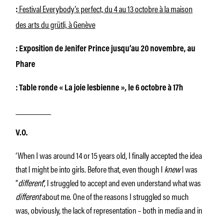
Festival Everybody’s perfect, du 4 au 13 octobre à la maison
:
des arts du grütli, à Genève
: Exposition de Jenifer Prince jusqu’au 20 novembre, au
Phare
: Table ronde « La joie lesbienne », le 6 octobre à 17h
________
V.O.
‘When I was around 14 or 15 years old, I finally accepted the idea
that I might be into girls. Before that, even though I
knew
I was
“
different
”, I struggled to accept and even understand what was
different
about me. One of the reasons I struggled so much
was, obviously, the lack of representation – both in media and in