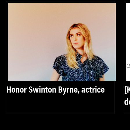
Honor Swinton Byrne, actrice
[
d
p
p