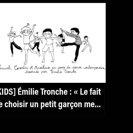
KIDS] Émilie Tronche : « Le fait
e choisir un petit garçon me
ermettait de laisser de la
lace à mon imagination »