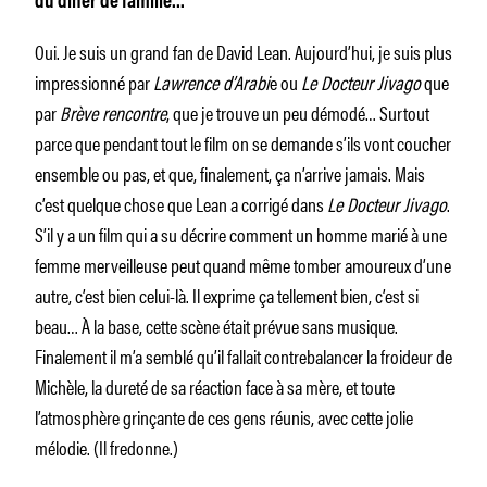
du dîner de famille…
Oui. Je suis un grand fan de David Lean. Aujourd’hui, je suis plus
impressionné par
Lawrence d’Arabi
e ou
Le Docteur Jivago
que
par
Brève rencontre
, que je trouve un peu démodé… Surtout
parce que pendant tout le film on se demande s’ils vont coucher
ensemble ou pas, et que, finalement, ça n’arrive jamais. Mais
c’est quelque chose que Lean a corrigé dans
Le Docteur Jivago
.
S’il y a un film qui a su décrire comment un homme marié à une
femme merveilleuse peut quand même tomber amoureux d’une
autre, c’est bien celui-là. Il exprime ça tellement bien, c’est si
beau… À la base, cette scène était prévue sans musique.
Finalement il m’a semblé qu’il fallait contrebalancer la froideur de
Michèle, la dureté de sa réaction face à sa mère, et toute
l’atmosphère grinçante de ces gens réunis, avec cette jolie
mélodie. (Il fredonne.)