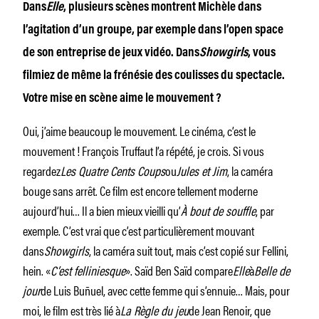
Dans
Elle
, plusieurs scènes montrent Michèle dans
l’agitation d’un groupe, par exemple dans l’open space
de son entreprise de jeux vidéo. Dans
Showgirls
, vous
filmiez de même la frénésie des coulisses du spectacle.
Votre mise en scène aime le mouvement ?
Oui, j’aime beaucoup le mouvement. Le cinéma, c’est le
mouvement ! François Truffaut l’a répété, je crois. Si vous
regardez
Les Quatre Cents Coups
ou
Jules et Jim
, la caméra
bouge sans arrêt. Ce film est encore tellement moderne
aujourd’hui… Il a bien mieux vieilli qu’
À bout de souffle
, par
exemple. C’est vrai que c’est particulièrement mouvant
dans
Showgirls
, la caméra suit tout, mais c’est copié sur Fellini,
hein. «
C’est felliniesque
». Saïd Ben Saïd compare
Elle
à
Belle de
jour
de Luis Buñuel, avec cette femme qui s’ennuie… Mais, pour
moi, le film est très lié à
La Règle du jeu
de Jean Renoir, que