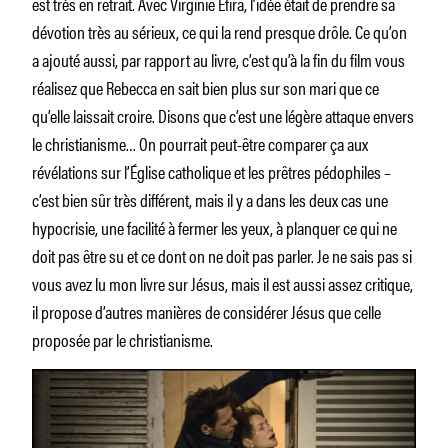
est très en retrait. Avec Virginie Efira, l’idée était de prendre sa
dévotion très au sérieux, ce qui la rend presque drôle. Ce qu’on
a ajouté aussi, par rapport au livre, c’est qu’à la fin du film vous
réalisez que Rebecca en sait bien plus sur son mari que ce
qu’elle laissait croire. Disons que c’est une légère attaque envers
le christianisme… On pourrait peut-être comparer ça aux
révélations sur l’Église catholique et les prêtres pédophiles –
c’est bien sûr très différent, mais il y a dans les deux cas une
hypocrisie, une facilité à fermer les yeux, à planquer ce qui ne
doit pas être su et ce dont on ne doit pas parler. Je ne sais pas si
vous avez lu mon livre sur Jésus, mais il est aussi assez critique,
il propose d’autres manières de considérer Jésus que celle
proposée par le christianisme.