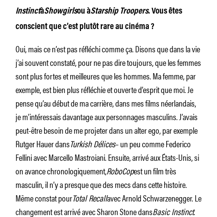
Instinct
à
Showgirls
ou à
Starship Troopers
. Vous êtes
conscient que c’est plutôt rare au cinéma ?
Oui, mais ce n’est pas réfléchi comme ça. Disons que dans la vie
j’ai souvent constaté, pour ne pas dire toujours, que les femmes
sont plus fortes et meilleures que les hommes. Ma femme, par
exemple, est bien plus réfléchie et ouverte d’esprit que moi. Je
pense qu’au début de ma carrière, dans mes films néerlandais,
je m’intéressais davantage aux personnages masculins. J’avais
peut-être besoin de me projeter dans un alter ego, par exemple
Rutger Hauer dans
Turkish Délices
– un peu comme Federico
Fellini avec Marcello Mastroiani. Ensuite, arrivé aux États-Unis, si
on avance chronologiquement,
RoboCop
est un film très
masculin, il n’y a presque que des mecs dans cette histoire.
Même constat pour
Total Recall
avec Arnold Schwarzenegger. Le
changement est arrivé avec Sharon Stone dans
Basic Instinct
.