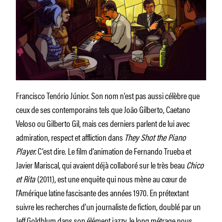
Francisco Tenório Júnior. Son nom n’est pas aussi célèbre que
ceux de ses contemporains tels que João Gilberto, Caetano
Veloso ou Gilberto Gil, mais ces derniers parlent de lui avec
admiration, respect et affliction dans
They Shot the Piano
Player.
C’est dire. Le film d’animation de Fernando Trueba et
Javier Mariscal, qui avaient déjà collaboré sur le très beau
Chico
et Rita
(2011), est une enquête qui nous mène au cœur de
l’Amérique latine fascisante des années 1970. En prétextant
suivre les recherches d’un journaliste de fiction, doublé par un
Jeff Goldblum dans son élément jazzy, le long métrage nous