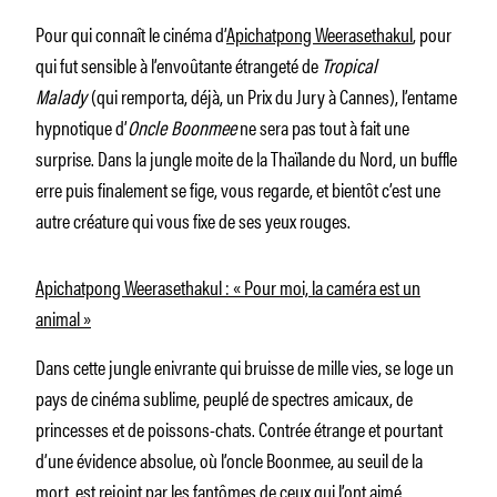
Pour qui connaît le cinéma d’
Apichatpong Weerasethakul
, pour
qui fut sensible à l’envoûtante étrangeté de
Tropical
Malady
(qui remporta, déjà, un Prix du Jury à Cannes), l’entame
hypnotique d’
Oncle Boonmee
ne sera pas tout à fait une
surprise. Dans la jungle moite de la Thaïlande du Nord, un buffle
erre puis finalement se fige, vous regarde, et bientôt c’est une
autre créature qui vous fixe de ses yeux rouges.
Apichatpong Weerasethakul : « Pour moi, la caméra est un
animal »
Dans cette jungle enivrante qui bruisse de mille vies, se loge un
pays de cinéma sublime, peuplé de spectres amicaux, de
princesses et de poissons-chats. Contrée étrange et pourtant
d’une évidence absolue, où l’oncle Boonmee, au seuil de la
mort, est rejoint par les fantômes de ceux qui l’ont aimé.