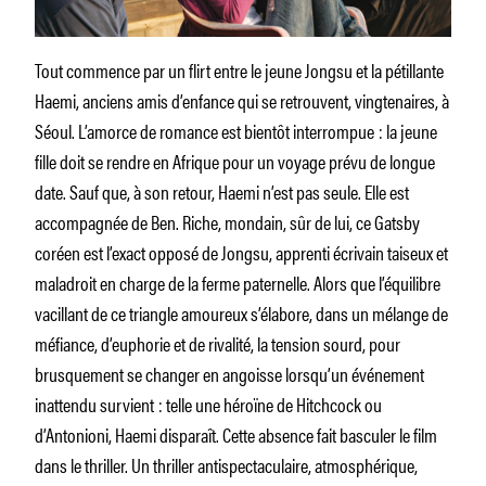
Tout commence par un flirt entre le jeune Jongsu et la pétillante
Haemi, anciens amis d’enfance qui se retrouvent, vingtenaires, à
Séoul. L’amorce de romance est bientôt interrompue : la jeune
fille doit se rendre en Afrique pour un voyage prévu de longue
date. Sauf que, à son retour, Haemi n’est pas seule. Elle est
accompagnée de Ben. Riche, mondain, sûr de lui, ce Gatsby
coréen est l’exact opposé de Jongsu, apprenti écrivain taiseux et
maladroit en charge de la ferme paternelle. Alors que l’équilibre
vacillant de ce triangle amoureux s’élabore, dans un mélange de
méfiance, d’euphorie et de rivalité, la tension sourd, pour
brusquement se changer en angoisse lorsqu’un événement
inattendu survient : telle une héroïne de Hitchcock ou
d’Antonioni, Haemi disparaît. Cette absence fait basculer le film
dans le thriller. Un thriller antispectaculaire, atmosphérique,