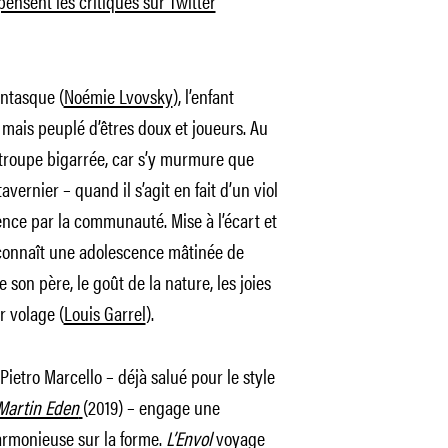
 pensent les critiques sur Twitter
antasque (
Noémie Lvovsky
), l’enfant
mais peuplé d’êtres doux et joueurs. Au
e troupe bigarrée, car s’y murmure que
avernier – quand il s’agit en fait d’un viol
ence par la communauté. Mise à l’écart et
 connaît une adolescence mâtinée de
 son père, le goût de la nature, les joies
r volage (
Louis Garrel
).
ietro Marcello – déjà salué pour le style
Martin Eden
(2019) – engage une
rmonieuse sur la forme.
L’Envol
voyage