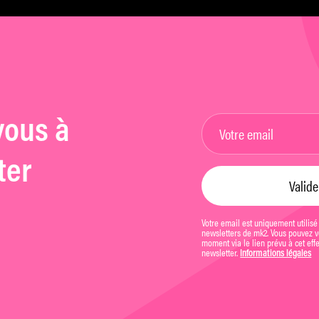
place à mon imagination »
vous à
ter
Votre email est uniquement utilisé
newsletters de mk2. Vous pouvez vo
moment via le lien prévu à cet eff
newsletter.
Informations légales