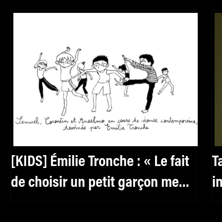
[KIDS] Émilie Tronche : « Le fait
T
de choisir un petit garçon me
i
permettait de laisser de la