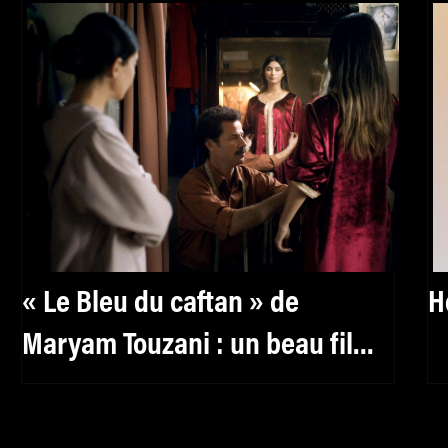
« Le Bleu du caftan » de
H
Maryam Touzani : un beau film
sur le dévoilement