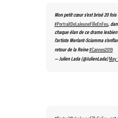
Mon petit cœur s'est brisé 20 fois
#PortraitDeLaJeuneFilleEnFeu
, dan
chaque élan de ce drame lesbien
l'artiste Merlant-Sciamma s'enf
#Cannes2019
retour de la Reine
May 1
— Julien Lada (@JulienLada)