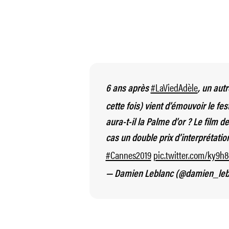
#LaViedAdèle
6 ans après
, un aut
cette fois) vient d’émouvoir le fes
aura-t-il la Palme d’or ? Le film 
cas un double prix d’interprétati
#Cannes2019
pic.twitter.com/ky9h
— Damien Leblanc (@damien_leb