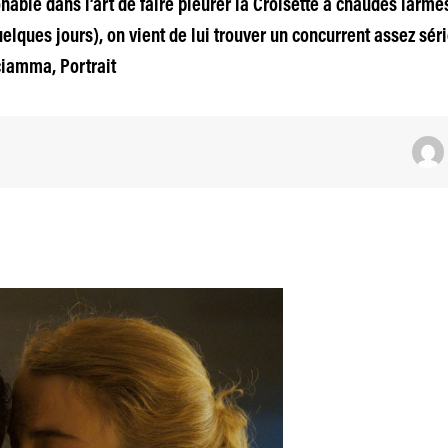
nable dans l’art de faire pleurer la Croisette à chaudes larme
quelques jours), on vient de lui trouver un concurrent assez sér
iamma, Portrait