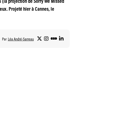
s (la projection de Sorry We Missed
ieux. Projeté hier à Cannes, le
Par
Léa André-Sarreau