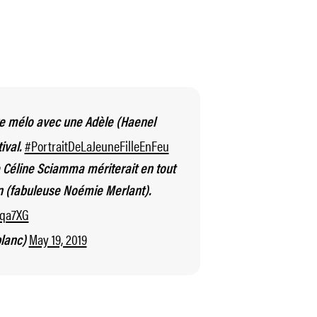
re mélo avec une Adèle (Haenel
#PortraitDeLaJeuneFilleEnFeu
tival.
de Céline Sciamma mériterait en tout
on (fabuleuse Noémie Merlant).
8qa7XG
May 19, 2019
lanc)