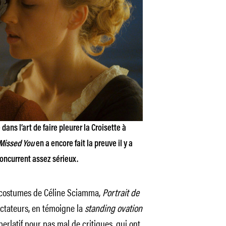
ans l’art de faire pleurer la Croisette à
Missed You
en a encore fait la preuve il y a
concurrent assez sérieux.
n costumes de Céline Sciamma,
Portrait de
ectateurs, en témoigne la
standing ovation
erlatif pour pas mal de critiques, qui ont