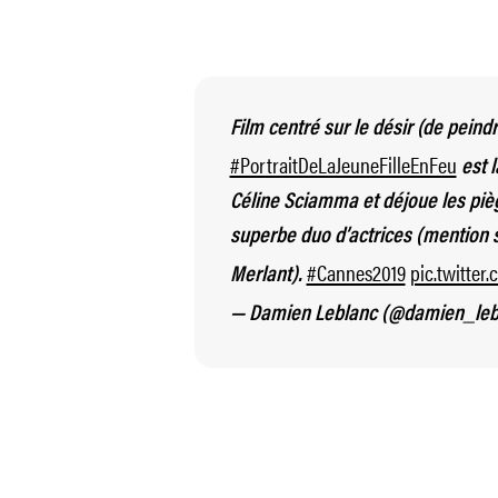
Film centré sur le désir (de peindr
#PortraitDeLaJeuneFilleEnFeu
est 
Céline Sciamma et déjoue les pi
superbe duo d’actrices (mention s
#Cannes2019
pic.twitte
Merlant).
— Damien Leblanc (@damien_leb