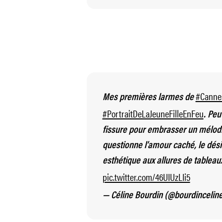
#Canne
Mes premières larmes de
#PortraitDeLaJeuneFilleEnFeu
. Peu
fissure pour embrasser un mélo
questionne l’amour caché, le dési
esthétique aux allures de tableau
pic.twitter.com/46UIUzLIi5
— Céline Bourdin (@bourdincelin