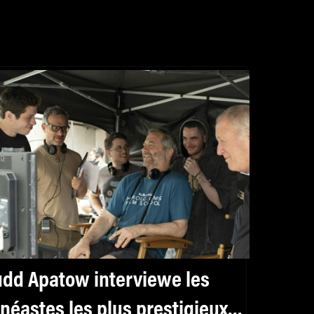
udd Apatow interviewe les
inéastes les plus prestigieux