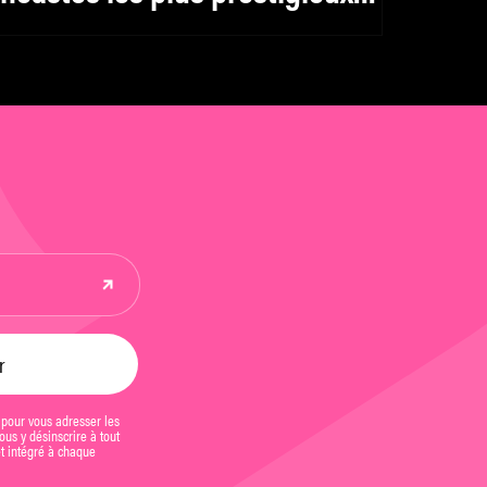
u moment pour la Directors
uild
 pour vous adresser les
us y désinscrire à tout
et intégré à chaque