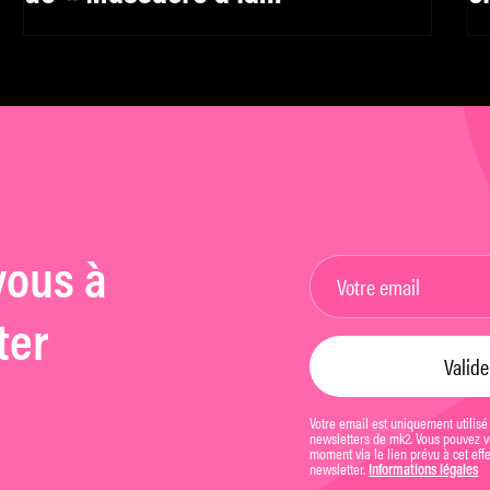
tronçonneuse »
d
G
vous à
ter
Votre email est uniquement utilisé
newsletters de mk2. Vous pouvez vo
moment via le lien prévu à cet eff
newsletter.
Informations légales