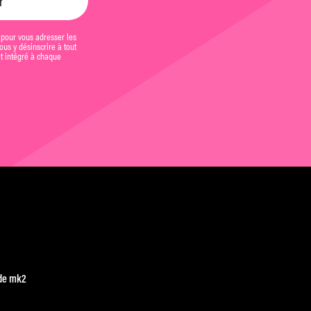
 pour vous adresser les
us y désinscrire à tout
et intégré à chaque
de mk2