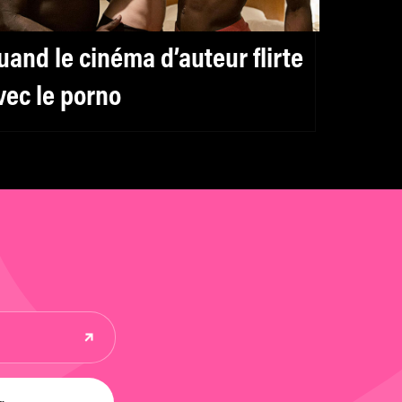
uand le cinéma d’auteur flirte
vec le porno