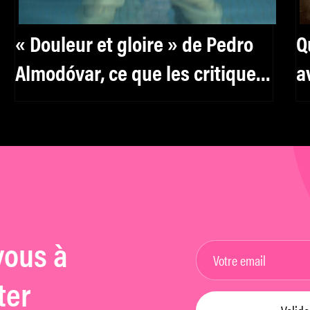
« Douleur et gloire » de Pedro
Q
Almodóvar, ce que les critiques
a
en pensent sur Twitter
vous à
ter