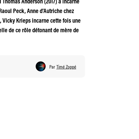
l Thomas Anderson (2017) a incarné
 Raoul Peck, Anne d’Autriche chez
Vicky Krieps incarne cette fois une
elle de ce rôle détonant de mère de
Par
Timé Zoppé