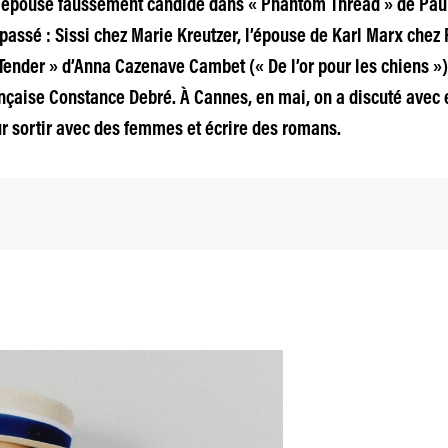
une épouse faussement candide dans « Phantom Thread » de Pau
 passé : Sissi chez Marie Kreutzer, l’épouse de Karl Marx chez
nder » d’Anna Cazenave Cambet (« De l’or pour les chiens »), 
ançaise Constance Debré. À Cannes, en mai, on a discuté avec 
ur sortir avec des femmes et écrire des romans.