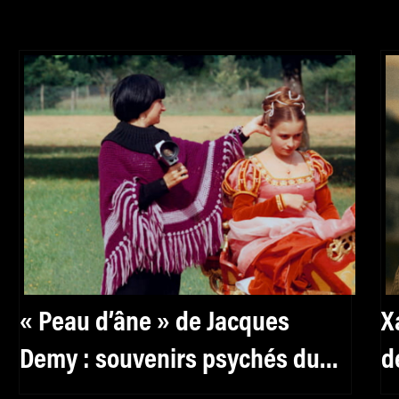
« Peau d’âne » de Jacques
X
Demy : souvenirs psychés du
d
tournage
m