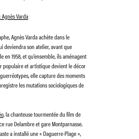
c Agnès Varda
raphe, Agnès Varda achète dans le
i deviendra son atelier, avant que
e en 1958, et qu’ensemble, ils aménagent
er populaire et artistique devient le décor
guerréotypes,
elle capture des moments
nregistre les mutations sociologiques de
éo
, la chanteuse tourmentée du film de
ence rue Delambre et gare Montparnasse.
éaste a installé une « Daguerre-Plage »,