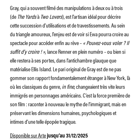
Gray, qui a souvent filmé des manipulations à deux ou à trois
(de
The Yards
à
Two Lovers
), est l’artisan idéal pour décrire
cette succession d’utilisations et de travestissements. Au sein
du triangle amoureux, l’enjeu est de voir si Ewa pourra croire au
spectacle pour accéder enfin au rêve –
« Pouvez-vous voler ? Il
suffit d’y croire ! »,
lance Renner en plein numéro – ou bien si
elle restera à ses portes, dans l’antichambre glauque que
matérialise Ellis Island. Le pari original de Gray est de ne pas
gommer son rapport fondamentalement étranger à New York, là
où les classiques du genre,
in fine
, changeaient très vite leurs
immigrés en personnages américains. C’est la force première de
son film : raconter à nouveau le mythe de l’immigrant, mais en
préservant les dimensions humaines, psychologiques et
intimes d’une telle épopée tragique.
Disponible sur Arte
jusqu’au 31/12/2025