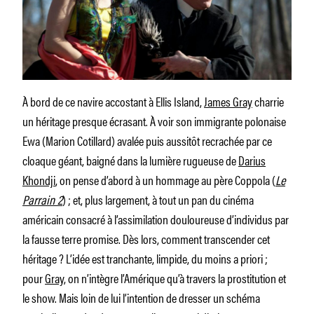
À bord de ce navire accostant à Ellis Island,
James Gray
charrie
un héritage presque écrasant. À voir son immigrante polonaise
Ewa (Marion Cotillard) avalée puis aussitôt recrachée par ce
cloaque géant, baigné dans la lumière rugueuse de
Darius
Khondji
, on pense d’abord à un hommage au père Coppola (
Le
Parrain 2
)
; et, plus largement, à tout un pan du cinéma
américain consacré à l’assimilation douloureuse d’individus par
la fausse terre promise. Dès lors, comment transcender cet
héritage ? L’idée est tranchante, limpide, du moins a priori ;
pour
Gray,
on n’intègre l’Amérique qu’à travers la prostitution et
le show. Mais loin de lui l’intention de dresser un schéma