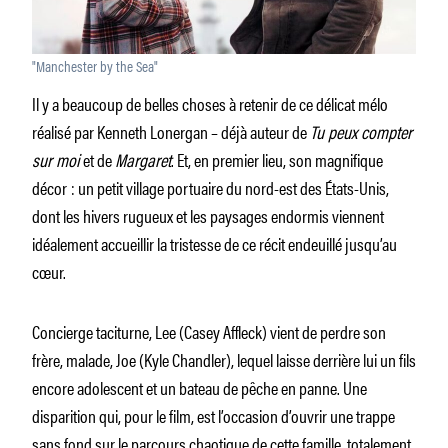
"Manchester by the Sea"
Il y a beaucoup de belles choses à retenir de ce délicat mélo
réalisé par Kenneth Lonergan – déjà auteur de
Tu peux compter
sur moi
et de
Margaret
. Et, en premier lieu, son magnifique
décor : un petit village portuaire du nord-est des États-Unis,
dont les hivers rugueux et les paysages endormis viennent
idéalement accueillir la tristesse de ce récit endeuillé jusqu’au
cœur.
Concierge taciturne, Lee (Casey Affleck) vient de perdre son
frère, malade, Joe (Kyle Chandler), lequel laisse derrière lui un fils
encore adolescent et un bateau de pêche en panne. Une
disparition qui, pour le film, est l’occasion d’ouvrir une trappe
sans fond sur le parcours chaotique de cette famille, totalement