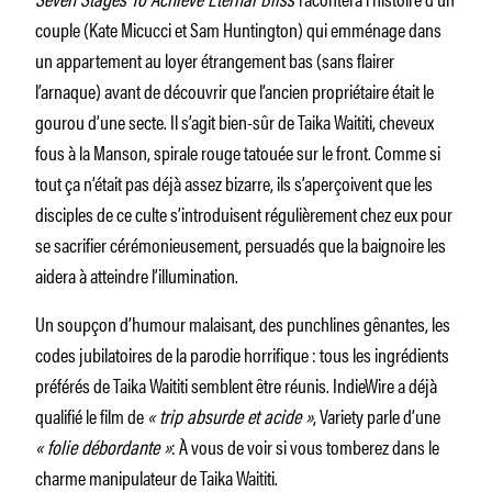
couple (Kate Micucci et Sam Huntington) qui emménage dans
un appartement au loyer étrangement bas (sans flairer
l’arnaque) avant de découvrir que l’ancien propriétaire était le
gourou d’une secte. Il s’agit bien-sûr de Taika Waititi, cheveux
fous à la Manson, spirale rouge tatouée sur le front. Comme si
tout ça n’était pas déjà assez bizarre, ils s’aperçoivent que les
disciples de ce culte s’introduisent régulièrement chez eux pour
se sacrifier cérémonieusement, persuadés que la baignoire les
aidera à atteindre l’illumination.
Un soupçon d’humour malaisant, des punchlines gênantes, les
codes jubilatoires de la parodie horrifique : tous les ingrédients
préférés de Taika Waititi semblent être réunis. IndieWire a déjà
qualifié le film de
« trip absurde et acide »
, Variety parle d’une
« folie débordante »
: À vous de voir si vous tomberez dans le
charme manipulateur de Taika Waititi.