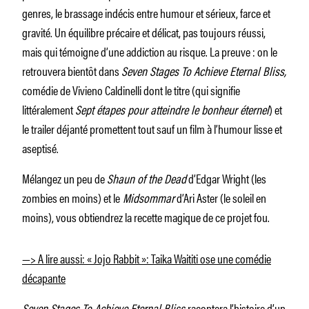
genres, le brassage indécis entre humour et sérieux, farce et
gravité. Un équilibre précaire et délicat, pas toujours réussi,
mais qui témoigne d’une addiction au risque. La preuve : on le
retrouvera bientôt dans
Seven Stages To Achieve Eternal Bliss,
comédie de Vivieno Caldinelli dont le titre (qui signifie
littéralement
Sept étapes pour atteindre le bonheur éternel
) et
le trailer déjanté promettent tout sauf un film à l’humour lisse et
aseptisé.
Mélangez un peu de
Shaun of the Dead
d’Edgar Wright (les
zombies en moins) et le
Midsommar
d’Ari Aster (le soleil en
moins), vous obtiendrez la recette magique de ce projet fou.
—> A lire aussi: « Jojo Rabbit »: Taika Waititi ose une comédie
décapante
Seven Stages To Achieve Eternal Bliss
racontera l’histoire d’un