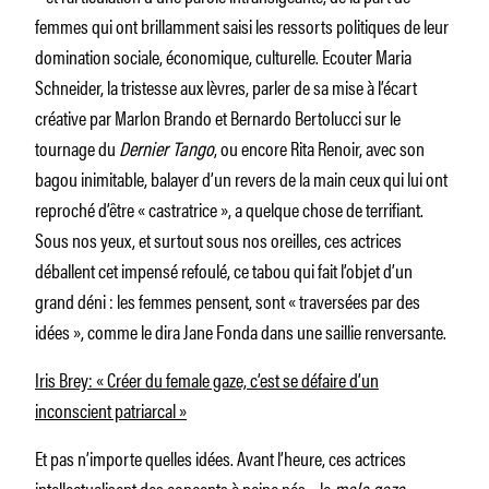
femmes qui ont brillamment saisi les ressorts politiques de leur
domination sociale, économique, culturelle. Ecouter Maria
Schneider, la tristesse aux lèvres, parler de sa mise à l’écart
créative par Marlon Brando et Bernardo Bertolucci sur le
tournage du
Dernier Tango
, ou encore Rita Renoir, avec son
bagou inimitable, balayer d’un revers de la main ceux qui lui ont
reproché d’être « castratrice », a quelque chose de terrifiant.
Sous nos yeux, et surtout sous nos oreilles, ces actrices
déballent cet impensé refoulé, ce tabou qui fait l’objet d’un
grand déni : les femmes pensent, sont « traversées par des
idées », comme le dira Jane Fonda dans une saillie renversante.
Iris Brey: « Créer du female gaze, c’est se défaire d’un
inconscient patriarcal »
Et pas n’importe quelles idées. Avant l’heure, ces actrices
intellectualisent des concepts à peine nés – le
male gaze
,