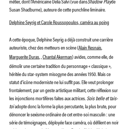
métier, dont l’Américaine Delia Salvi (vue dans
Shadow Play
de
Susan Shadburne), auteure de cette punchline liminaire.
Delphine Seyrig et Carole Roussopoulos, caméra au poing
A cette époque, Delphine Seyrig a déjà construit une carrière
auteuriste, chez des metteurs en scène (
Alain Resnais
,
Marguerite Duras
,
,
Chantal Akerman
) avides, comme elle, de
démolir une certaine tradition du personnage « classique »,
héritée du star-system misogyne des années 1950. Mais ce
statut d’icône moderniste ne lui suffit pas. Elle veut prolonger
frontalement, par un geste artistique militant, cette réflexion sur
les injonctions mortifères faites aux actrices.
Sois belle et tais-
toi
adopte donc la forme la plus percutante, la plus brute, pour
dénoncer le sexisme ordinaire de cet entre-soi masculin : une
série de témoignages, déployée face caméra, où défilent en noir