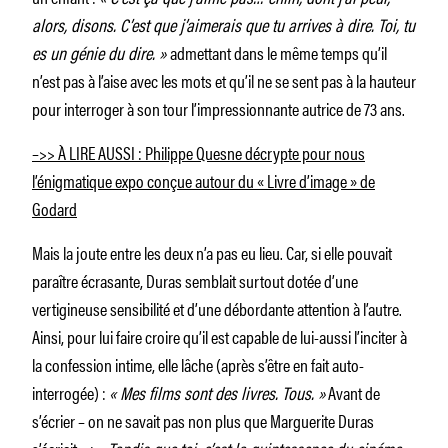
alors, disons. C’est que j’aimerais que tu arrives à dire. Toi, tu
es un génie du dire. »
admettant dans le même temps qu’il
n’est pas à l’aise avec les mots et qu’il ne se sent pas à la hauteur
pour interroger à son tour l’impressionnante autrice de 73 ans.
–>> À LIRE AUSSI : Philippe Quesne décrypte pour nous
l’énigmatique expo conçue autour du « Livre d’image » de
Godard
Mais la joute entre les deux n’a pas eu lieu. Car, si elle pouvait
paraître écrasante, Duras semblait surtout dotée d’une
vertigineuse sensibilité et d’une débordante attention à l’autre.
Ainsi, pour lui faire croire qu’il est capable de lui-aussi l’inciter à
la confession intime, elle lâche (après s’être en fait auto-
interrogée) :
« Mes films sont des livres. Tous. »
Avant de
s’écrier – on ne savait pas non plus que Marguerite Duras
s’écriait – :
« Tandis que toi, c’est la quintessence du cinéma