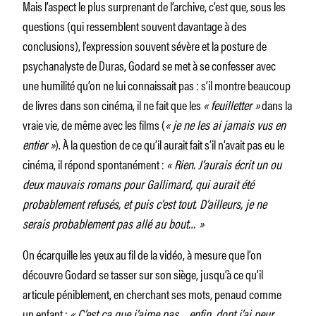
Mais l’aspect le plus surprenant de l’archive, c’est que, sous les
questions (qui ressemblent souvent davantage à des
conclusions), l’expression souvent sévère et la posture de
psychanalyste de Duras, Godard se met à se confesser avec
une humilité qu’on ne lui connaissait pas : s’il montre beaucoup
de livres dans son cinéma, il ne fait que les
« feuilletter »
dans la
vraie vie, de même avec les films (
« je ne les ai jamais vus en
entier »
). À la question de ce qu’il aurait fait s’il n’avait pas eu le
cinéma, il répond spontanément :
« Rien. J’aurais écrit un ou
deux mauvais romans pour Gallimard, qui aurait été
probablement refusés, et puis c’est tout. D’ailleurs, je ne
serais probablement pas allé au bout… »
On écarquille les yeux au fil de la vidéo, à mesure que l’on
découvre Godard se tasser sur son siège, jusqu’à ce qu’il
articule péniblement, en cherchant ses mots, penaud comme
un enfant :
« C’est ça que j’aime pas… enfin, dont j’ai peur,