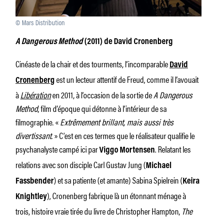
© Mars Distribution
A Dangerous Method
(2011) de David Cronenberg
Cinéaste de la chair et des tourments, l’incomparable
David
est un lecteur attentif de Freud, comme il l’avouait
Cronenberg
à
Libération
en 2011, à l’occasion de la sortie de
A Dangerous
Method
, film d’époque qui détonne à l’intérieur de sa
filmographie. «
Extrêmement brillant, mais aussi très
divertissant
. » C’est en ces termes que le réalisateur qualifie le
psychanalyste campé ici par
. Relatant les
Viggo Mortensen
relations avec son disciple Carl Gustav Jung (
Michael
) et sa patiente (et amante) Sabina Spielrein (
Fassbender
Keira
), Cronenberg fabrique là un étonnant ménage à
Knightley
trois, histoire vraie tirée du livre de Christopher Hampton,
The