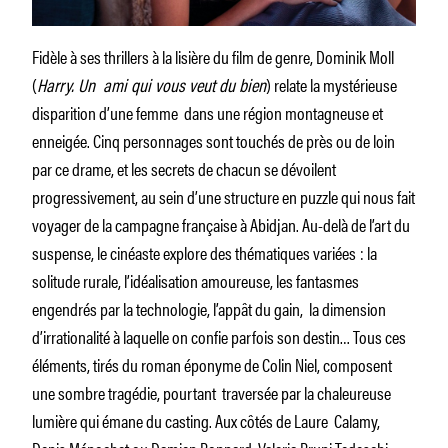
Fidèle à ses thrillers à la lisière du film de genre, Dominik Moll
(
Harry. Un ami qui vous veut du bien
) relate la mystérieuse
disparition d’une femme dans une région montagneuse et
enneigée. Cinq personnages sont touchés de près ou de loin
par ce drame, et les secrets de chacun se dévoilent
progressivement, au sein d’une structure en puzzle qui nous fait
voyager de la campagne française à Abidjan. Au-delà de l’art du
suspense, le cinéaste explore des thématiques variées : la
solitude rurale, l’idéalisation amoureuse, les fantasmes
engendrés par la technologie, l’appât du gain, la dimension
d’irrationalité à laquelle on confie parfois son destin… Tous ces
éléments, tirés du roman éponyme de Colin Niel, composent
une sombre tragédie, pourtant traversée par la chaleureuse
lumière qui émane du casting. Aux côtés de Laure Calamy,
Denis Ménochet ou Damien Bonnard, Valeria Bruni Tedeschi