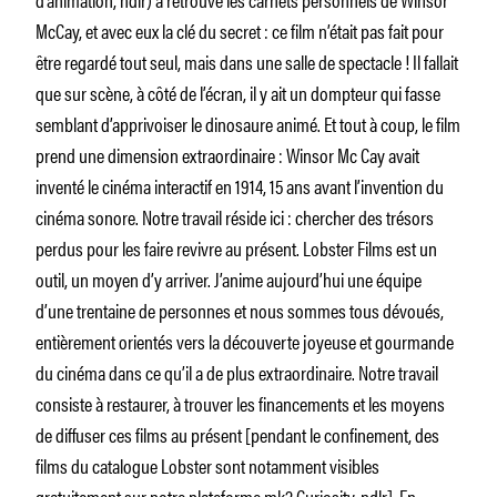
McCay, et avec eux la clé du secret : ce film n’était pas fait pour
être regardé tout seul, mais dans une salle de spectacle ! Il fallait
que sur scène, à côté de l’écran, il y ait un dompteur qui fasse
semblant d’apprivoiser le dinosaure animé. Et tout à coup, le film
prend une dimension extraordinaire : Winsor Mc Cay avait
inventé le cinéma interactif en 1914, 15 ans avant l’invention du
cinéma sonore. Notre travail réside ici : chercher des trésors
perdus pour les faire revivre au présent. Lobster Films est un
outil, un moyen d’y arriver. J’anime aujourd’hui une équipe
d’une trentaine de personnes et nous sommes tous dévoués,
entièrement orientés vers la découverte joyeuse et gourmande
du cinéma dans ce qu’il a de plus extraordinaire. Notre travail
consiste à restaurer, à trouver les financements et les moyens
de diffuser ces films au présent [pendant le confinement, des
films du catalogue Lobster sont notamment visibles
gratuitement sur notre plateforme mk2 Curiosity, ndlr]. En