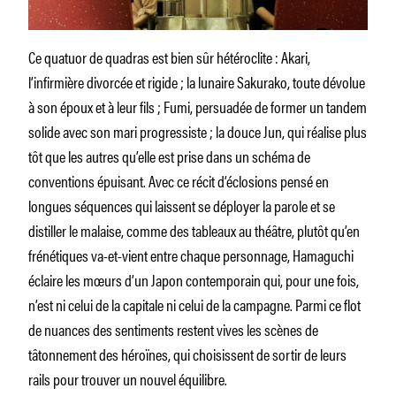
Ce quatuor de quadras est bien sûr hétéroclite : Akari,
l’infirmière divorcée et rigide ; la lunaire Sakurako, toute dévolue
à son époux et à leur fils ; Fumi, persuadée de former un tandem
solide avec son mari progressiste ; la douce Jun, qui réalise plus
tôt que les autres qu’elle est prise dans un schéma de
conventions épuisant. Avec ce récit d’éclosions pensé en
longues séquences qui laissent se déployer la parole et se
distiller le malaise, comme des tableaux au théâtre, plutôt qu’en
frénétiques va-et-vient entre chaque personnage, Hamaguchi
éclaire les mœurs d’un Japon contemporain qui, pour une fois,
n’est ni celui de la capitale ni celui de la campagne. Parmi ce flot
de nuances des sentiments restent vives les scènes de
tâtonnement des héroïnes, qui choisissent de sortir de leurs
rails pour trouver un nouvel équilibre.