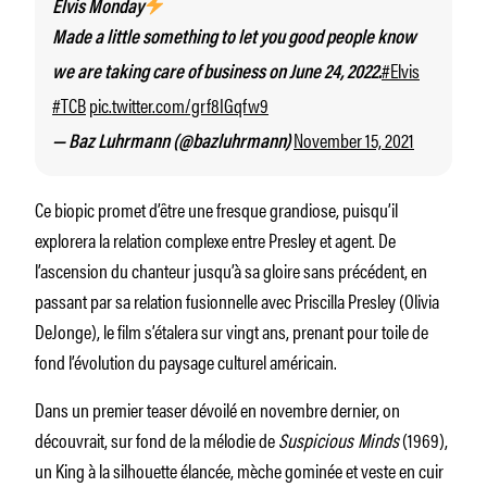
Elvis Monday
Made a little something to let you good people know
#Elvis
we are taking care of business on June 24, 2022.
#TCB
pic.twitter.com/grf8IGqfw9
November 15, 2021
— Baz Luhrmann (@bazluhrmann)
Ce biopic promet d’être une fresque grandiose, puisqu’il
explorera la relation complexe entre Presley et agent. De
l’ascension du chanteur jusqu’à sa gloire sans précédent, en
passant par sa relation fusionnelle avec Priscilla Presley (Olivia
DeJonge), le film s’étalera sur vingt ans, prenant pour toile de
fond l’évolution du paysage culturel américain.
Dans un premier teaser dévoilé en novembre dernier, on
découvrait, sur fond de la mélodie de
Suspicious Minds
(1969),
un King à la silhouette élancée, mèche gominée et veste en cuir