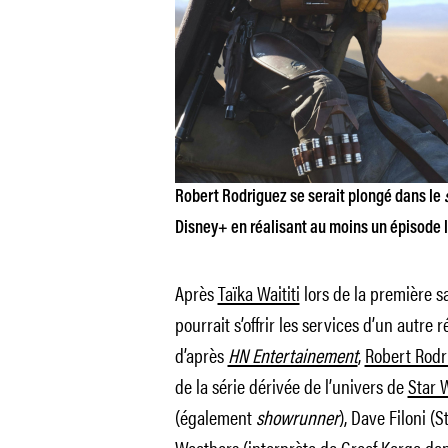
Robert Rodriguez se serait plongé dans le
Disney+ en réalisant au moins un épisode l
Après
Taïka Waititi
lors de la première s
pourrait s’offrir les services d’un autre 
d’après
HN Entertainement
,
Robert Rodr
de la série dérivée de l’univers de
Star 
(également
showrunner
), Dave Filoni (
S
Weathers (interprète de Greef Karga dan