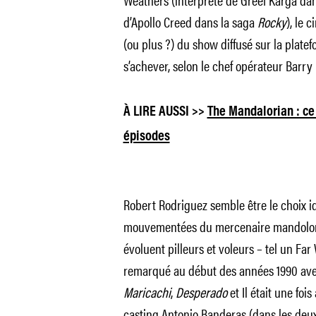
d’Apollo Creed dans la saga
Rocky
), le 
(ou plus ?) du show diffusé sur la plate
s’achever, selon le chef opérateur
Barry 
À LIRE AUSSI >>
The Mandalorian : ce
épisodes
Robert Rodriguez semble être le choix i
mouvementées du mercenaire mandolorien
évoluent pilleurs et voleurs – tel un Far 
remarqué au début des années 1990 ave
Maricachi
,
Desperado
et
Il était une fo
casting
Antonio Banderas
(dans les deux 