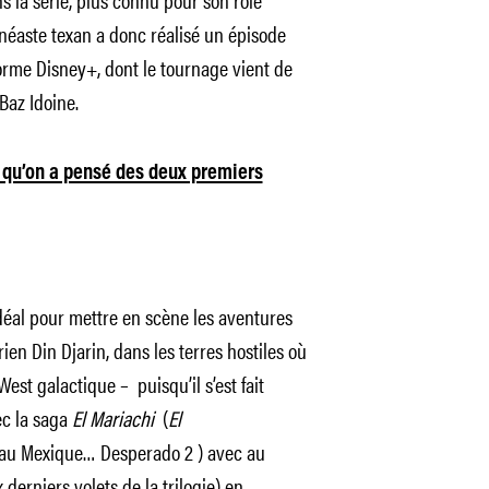
cinéaste texan a donc réalisé un épisode
forme Disney+, dont le tournage vient de
Baz Idoine.
 qu’on a pensé des deux premiers
déal pour mettre en scène les aventures
 Din Djarin, dans les terres hostiles où
West galactique – puisqu’il s’est fait
c la saga
El Mariachi
(
El
is au Mexique… Desperado 2
) avec au
derniers volets de la trilogie) en