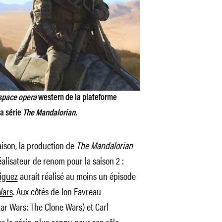
space opera
western de la plateforme
a série
The Mandalorian.
aison, la production de
The Mandalorian
réalisateur de renom pour la saison 2 :
iguez
aurait réalisé au moins un épisode
Wars
.
Aux côtés de Jon Favreau
tar Wars: The Clone Wars
) et Carl
s la série, plus connu pour son rôle