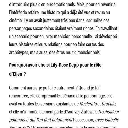
d’introduire plus d’enjeux émotionnels. Mais, pour en revenir à
l’intérêt de refaire une histoire qui a déjà été vue et revue au
cinéma, il y en avait justement très peu dans lesquelles ces
personnages secondaires étaient vraiment riches. En travaillant
un scénario pour en livrer ma vision personnelle, j’ai développé
leurs histoires et leurs relations pour en faire certes des
archétypes, mais aussi des êtres multidimensionnels.
Pourquoi avoir choisi Lily-Rose Depp pour le rôle
d’Ellen ?
Comment aurais-je pu faire autrement ? Quand je l’ai
rencontrée, elle comprenait le scénario et le personnage, elle
avait vu toutes les versions existantes de
Nosferatu
et
Dracula,
et elle m’a immédiatement parlé d’Andrzej Żuławski
[réalisateur
polonais à qui l’on doit notamment
Possession
, avec Isabelle
Adjani, ndlr]
. Je savais que nous étions sur la même longueur