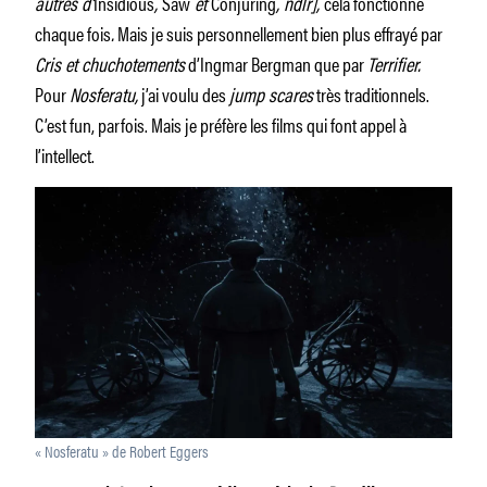
autres d’
Insidious
,
Saw
et
Conjuring
, ndlr],
cela fonctionne
chaque fois
.
Mais je suis personnellement bien plus effrayé par
Cris et chuchotements
d’Ingmar Bergman que par
Terrifier.
Pour
Nosferatu,
j’ai voulu des
jump scares
très traditionnels.
C’est fun, parfois. Mais je préfère les films qui font appel à
l’intellect.
« Nosferatu » de Robert Eggers