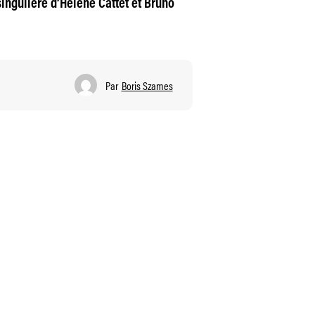
ingulière d’Hélène Cattet et Bruno
Par
Boris Szames