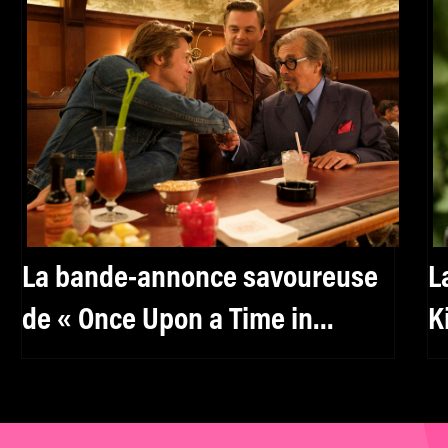
La bande-annonce savoureuse
L
de « Once Upon a Time in
K
Hollywood »