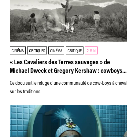
CINÉMA
CRITIQUES
CINÉMA
CRITIQUE
2 MIN
« Les Cavaliers des Terres sauvages » de
Michael Dweck et Gregory Kershaw : cowboys
en voie de disparition
Ce docu suit le refuge d’une communauté de cow-boys à cheval
sur les traditions.