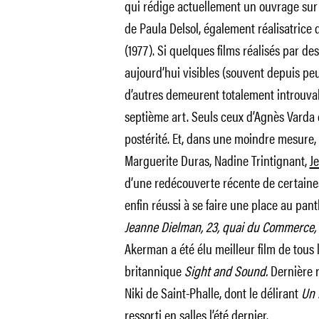
qui rédige actuellement un ouvrage su
de Paula Delsol, également réalisatrice
(1977). Si quelques films réalisés par d
aujourd’hui visibles (souvent depuis pe
d’autres demeurent totalement introuvab
septième art. Seuls ceux d’Agnès Varda 
postérité. Et, dans une moindre mesure, 
Marguerite Duras, Nadine Trintignant,
J
d’une redécouverte récente de certaines
enfin réussi à se faire une place au pant
Jeanne Dielman, 23, quai du Commerce, 
Akerman a été élu meilleur film de tous 
britannique
Sight and Sound.
Dernière re
Niki de Saint-Phalle, dont le délirant
Un 
ressorti en salles l’été dernier.