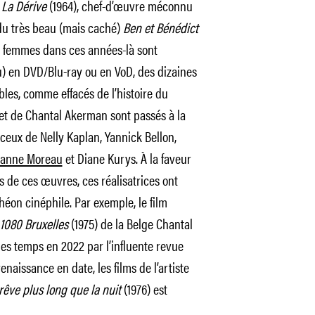
r
La Dérive
(1964), chef-d’œuvre méconnu
 du très beau (mais caché)
Ben et Bénédict
es femmes dans ces années-là sont
u) en DVD/Blu-ray ou en VoD, des dizaines
les, comme effacés de l’histoire du
et de Chantal Akerman sont passés à la
ceux de Nelly Kaplan, Yannick Bellon,
eanne Moreau
et Diane Kurys. À la faveur
 de ces œuvres, ces réalisatrices ont
héon cinéphile. Par exemple, le film
1080 Bruxelles
(1975) de la Belge Chantal
les temps en 2022 par l’influente revue
naissance en date, les films de l’artiste
rêve plus long que la nuit
(1976) est