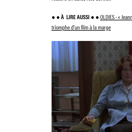
OLDIES · « Jean
● ●
À
LIRE AUSSI ●
●
triomphe d’un film à la marge