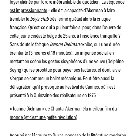
foyer aliénée par l’ordre inébranlable du quotidien.
La séquence
est impressionnante
– elle dit la capacité d’Akerman à faire
trembler le
boys club
très fermé qu’était alors la critique
française. Qu’est-ce qui a pu leur faire si peur, dans l’œuvre de
cette jeune cinéaste belge de 25 ans, à l’insolence tranquille ?
Sans doute le fait que
Jeanne Dielman
exhibe, sur une durée
éreintante (3 heures et 18 minutes), un impensé social, en
mettant en scène les gestes sisyphéens d’une veuve (Delphine
Seyrig) qui se prostitue pour payer ses factures, et dont la vie
s’organise comme un ballet mécanique. Peut-être aussi la
déflagration qu’il provoque au Festival de Cannes, où il est
présenté à la Quinzaine des réalisateurs en 1975.
« Jeanne Dielman » de Chantal Akerman élu meilleur film du
monde (et c’est une petite révolution)
Adoubé par
Marguerite Duras
, papesse de la littérature moderne